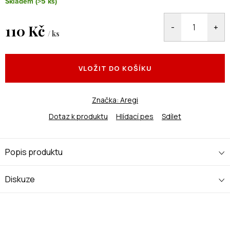
Skladem
(>5 ks)
110 Kč
/ ks
Měrná
cena:
VLOŽIT DO KOŠÍKU
Značka:
Aregi
Dotaz k produktu
Hlídací pes
Sdílet
Popis produktu
Diskuze