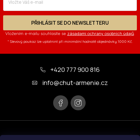
PŘIHLÁSIT SE DO NEWSLETTERU
zásadami ochrany osobních údajů
Vložením e-mailu souhlasíte se
.
* Slevový poukaz lze uplatnint při minimální hodnotě objednávky 1000 Kč.
Z
á
+420 777 900 816
p
info
@
chut-armenie.cz
a
t
í