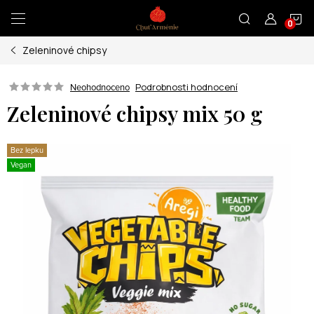
Přejít
N
na
obsah
Zeleninové chipsy
K
Podrobnosti hodnocení
Neohodnoceno
Zeleninové chipsy mix 50 g
Bez lepku
Vegan