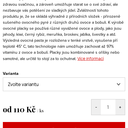
zdravou svačinou, a zároveň umožňuje starat se o své zdraví, ale
nezbavuje vás potěšení ze sladkých jídel. Zvláštností tohoto
produktu je, že se skládá výhradně z přírodních složek - přirozeně
sušeného ovocného pyré z různých druhů ovoce a bobuli. K výrobě
ovocné placky se používá různé vyvážené ovoce a plody, jako jsou
jahody, kiwi, černý rybíz, meruňka, broskev, jablka, švestky a atd.
Výsledná ovocná pasta je rozložena v tenké vrstvě, vysušena pří
teplotě 45° C, tato technologie nám umožňuje zachovat až 97%
vitamínu z ovoce a bobulí. Placky jsou kombinované s oříšky nebo
samotné, ale určitě to stojí za to ochutnat.
Více informací
Varianta
od
110 Kč
/ ks
Měrná
cena: