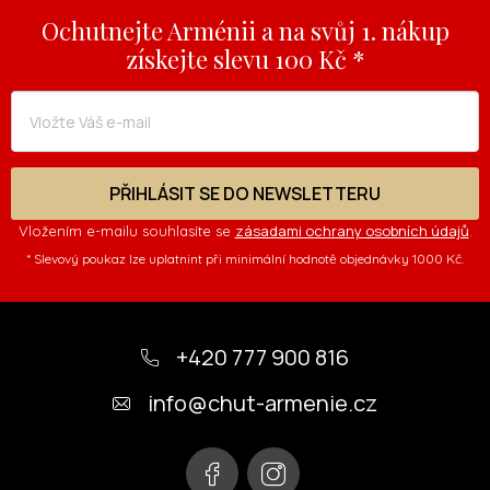
v
Ochutnejte Arménii a na svůj 1. nákup
ý
získejte slevu 100 Kč *
p
i
s
u
PŘIHLÁSIT SE DO NEWSLETTERU
zásadami ochrany osobních údajů
Vložením e-mailu souhlasíte se
.
* Slevový poukaz lze uplatnint při minimální hodnotě objednávky 1000 Kč.
Z
á
+420 777 900 816
p
info
@
chut-armenie.cz
a
t