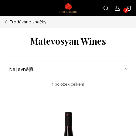
Přejít
N
na
obsah
Prodávané značky
K
Matevosyan Wines
Ř
Nejlevnější
a
Nejdražší
z
1
položek celkem
e
Nejprodávanější
V
n
ý
Abecedně
í
p
p
i