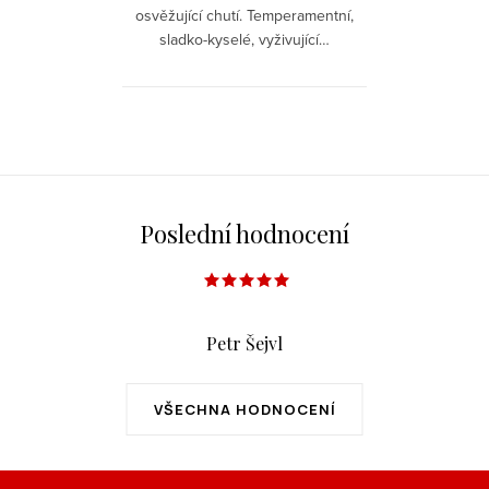
osvěžující chutí. Temperamentní,
sladko-kyselé, vyživující…
nezapomenutelné. Přesvědčte se
na vlastní chuťové buňky.
O
v
l
á
Poslední hodnocení
d
a
c
í
Petr Šejvl
p
r
VŠECHNA HODNOCENÍ
v
k
y