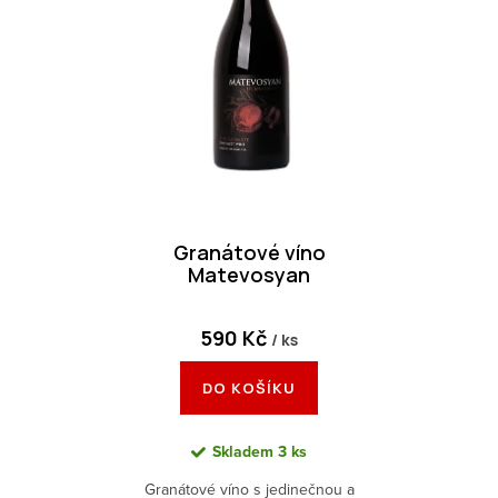
r
s
o
p
d
r
u
o
k
d
t
u
ů
k
Granátové víno
t
Matevosyan
ů
590 Kč
/ ks
DO KOŠÍKU
Skladem
3 ks
Granátové víno s jedinečnou a