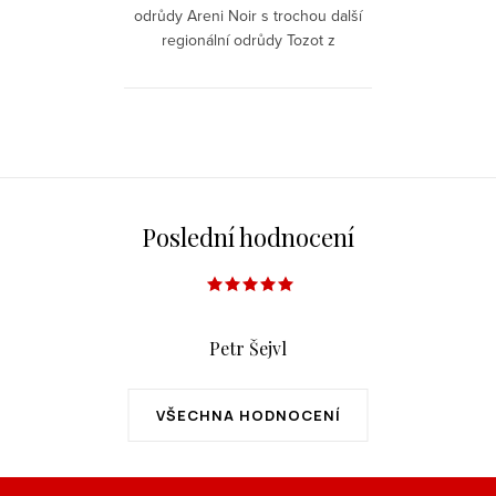
odrůdy Areni Noir s trochou další
regionální odrůdy Tozot z
vínorodého regionu Vajoc Dzor,
pojmenované po královské
rodině Bagratuni (Arménie,...
O
v
l
á
Poslední hodnocení
d
a
c
í
Petr Šejvl
p
r
VŠECHNA HODNOCENÍ
v
k
y