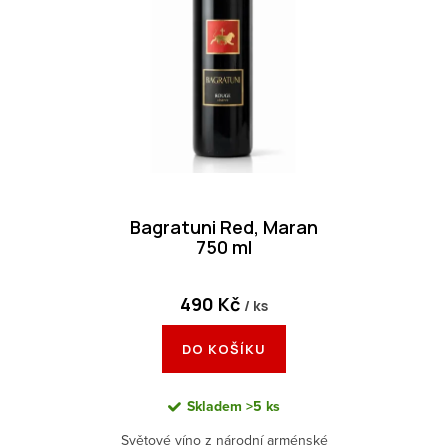
r
s
o
p
d
r
u
o
k
d
t
u
ů
k
Bagratuni Red, Maran
t
750 ml
ů
490 Kč
/ ks
DO KOŠÍKU
Skladem
>5 ks
Světové víno z národní arménské