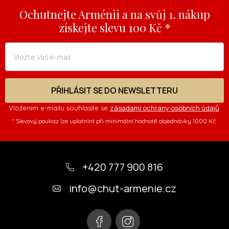
v
Ochutnejte Arménii a na svůj 1. nákup
ý
získejte slevu 100 Kč *
p
i
s
u
PŘIHLÁSIT SE DO NEWSLETTERU
zásadami ochrany osobních údajů
Vložením e-mailu souhlasíte se
.
* Slevový poukaz lze uplatnint při minimální hodnotě objednávky 1000 Kč.
Z
á
+420 777 900 816
p
info
@
chut-armenie.cz
a
t