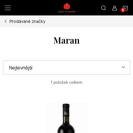
Přejít
N
na
obsah
Prodávané značky
K
Maran
Ř
Nejlevnější
a
Nejdražší
z
1
položek celkem
e
Nejprodávanější
V
n
ý
Abecedně
í
p
p
i