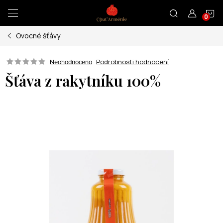
Přejít
N
na
obsah
Ovocné šťávy
K
Podrobnosti hodnocení
Neohodnoceno
Šťáva z rakytníku 100%