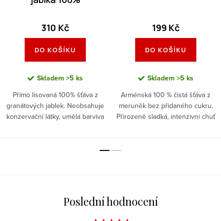
310 Kč
199 Kč
DO KOŠÍKU
DO KOŠÍKU
Skladem
>5 ks
Skladem
>5 ks
Přímo lisovaná 100% šťáva z
Arménská 100 % čistá šťáva z
granátových jablek. Neobsahuje
meruněk bez přidaného cukru.
konzervační látky, umělá barviva
Přirozeně sladká, intenzivní chuť
a aroma. Lahodně intenzivní,
ovoce.
sladkokyselá a plná antioxidantů.
Poslední hodnocení