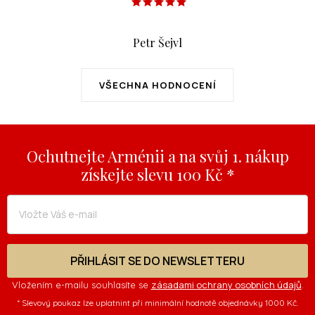
Petr Šejvl
VŠECHNA HODNOCENÍ
Ochutnejte Arménii a na svůj 1. nákup
získejte slevu 100 Kč *
PŘIHLÁSIT SE DO NEWSLETTERU
zásadami ochrany osobních údajů
Vložením e-mailu souhlasíte se
.
* Slevový poukaz lze uplatnint při minimální hodnotě objednávky 1000 Kč.