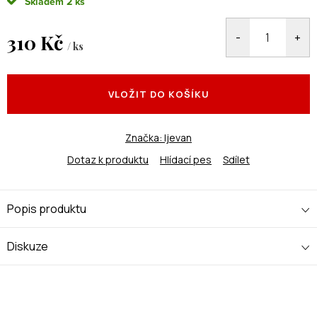
Skladem
2 ks
310 Kč
/ ks
Měrná
cena:
VLOŽIT DO KOŠÍKU
Značka:
Ijevan
Dotaz k produktu
Hlídací pes
Sdílet
Popis produktu
Diskuze