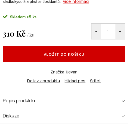
sladkokyselá a plná antioxidantů.
Více informací
Skladem
>5 ks
310 Kč
/ ks
Měrná
cena:
VLOŽIT DO KOŠÍKU
Značka:
Ijevan
Dotaz k produktu
Hlídací pes
Sdílet
Popis produktu
Diskuze