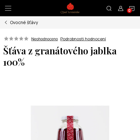
Přejít
N
na
obsah
Ovocné šťávy
K
Podrobnosti hodnocení
Neohodnoceno
Šťáva z granátového jablka
100%