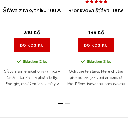
Šťáva z rakytníku 100%
Broskvová šťáva 100%
310 Kč
199 Kč
DO KOŠÍKU
DO KOŠÍKU
Skladem
2 ks
Skladem
3 ks
Šťáva z arménského rakytníku –
Ochutnejte šťávu, která chutná
čistá, intenzivní a plná vitality.
přesně tak, jak voní arménská
Energie, osvěžení a vitamíny v
léta. Přímo lisovanou broskvovou
každém doušku.
šťávu bez konzervačních látek,
umělých barviv a aromat.