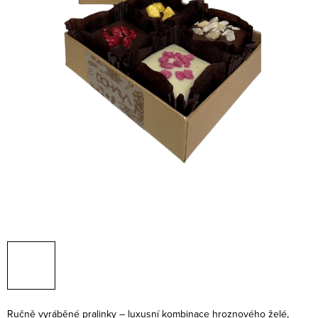
Ručně vyráběné pralinky – luxusní kombinace hroznového želé,