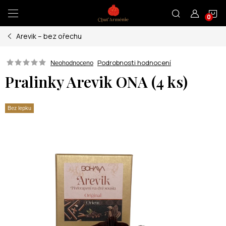
Přejít
N
na
obsah
Arevik – bez ořechu
K
Podrobnosti hodnocení
Neohodnoceno
Pralinky Arevik ONA (4 ks)
Bez lepku