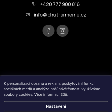
á
+420 777 900 816
p
info
@
chut-armenie.cz
a
t
í
Informace pro vás
K personalizaci obsahu a reklam, poskytování funkcí
sociálních médií a analýze naší návštěvnosti využíváme
soubory cookies. Více informací
zde
.
Blog
Nastavení