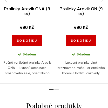
Pralinky Arevik ONA (9
Pralinky Arevik ON (9
ks)
ks)
490 Kč
490 Kč
DO KOŠÍKU
DO KOŠÍKU
Skladem
Skladem
Ručně vyráběné pralinky Arevik
Luxusní pralinky plné
ONA – luxusní kombinace
hroznového moštu, orientálního
hroznového želé, orientálního
koření a kvalitní čokolády.
koření a kvalitní čokolády. Ideální
Delikatesa ručně vyráběná v
jako dárek nebo sladká odměna
podhůří Orlických hor.
pro chvíle jen pro sebe.