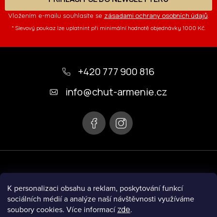
zásadami ochrany osobních údajů
Vložením e-mailu souhlasíte se
.
* Slevový poukaz lze uplatnint při minimální hodnotě objednávky 1000 Kč.
Z
á
+420 777 900 816
p
info
@
chut-armenie.cz
a
t
í
K personalizaci obsahu a reklam, poskytování funkcí
sociálních médií a analýze naší návštěvnosti využíváme
soubory cookies. Více informací
zde
.