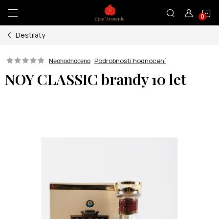
Přejít
N
na
obsah
Destiláty
K
Podrobnosti hodnocení
Neohodnoceno
NOY CLASSIC brandy 10 let