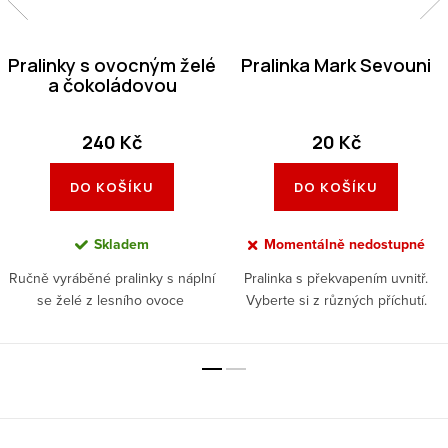
Pralinky s ovocným želé
Pralinka Mark Sevouni
a čokoládovou
ganache
240 Kč
20 Kč
DO KOŠÍKU
DO KOŠÍKU
Skladem
Momentálně nedostupné
Ručně vyráběné pralinky s náplní
Pralinka s překvapením uvnitř.
se želé z lesního ovoce
Vyberte si z různých příchutí.