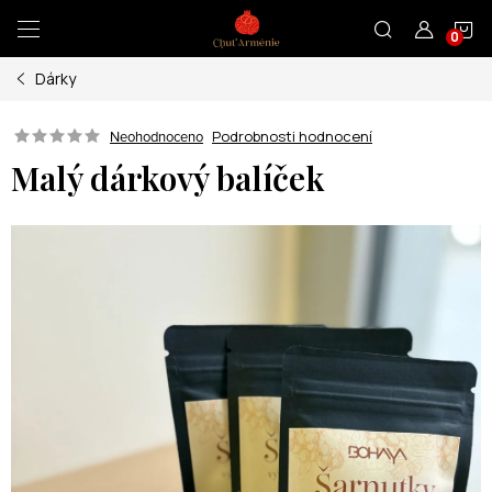
Přejít
N
na
obsah
Dárky
K
Podrobnosti hodnocení
Neohodnoceno
Malý dárkový balíček