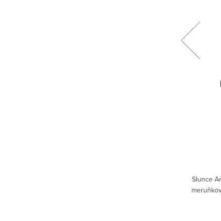
Granátové víno Matevosyan
590 Kč
DO KOŠÍKU
Skladem
3 ks
né víno,
Granátové víno s jedinečnou a osvěžující
Slunce A
ální na
chutí. Temperamentní, sladko-kyselé,
meruňkové
sezení.
vyživující…nezapomenutelné. Přesvědčte
se na vlastní chuťové buňky.