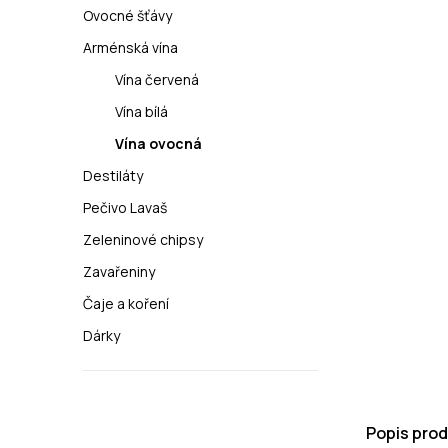
n
Ovocné šťávy
n
Arménská vína
í
Vína červená
Vína bílá
p
Vína ovocná
a
Destiláty
n
Pečivo Lavaš
e
Zeleninové chipsy
Zavařeniny
l
Čaje a koření
Dárky
Popis pro