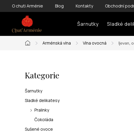
Přejít
O chuti Arménie
Blog
Kontakty
Obchodní pod
na
obsah
Šarnutky
Sladké del
Arménská vína
Vína ovocná
Ijevan, 
Domů
P
Kategorie
Přeskočit
o
kategorie
s
Šarnutky
t
Sladké delikatesy
Pralinky
r
Čokoláda
a
Sušené ovoce