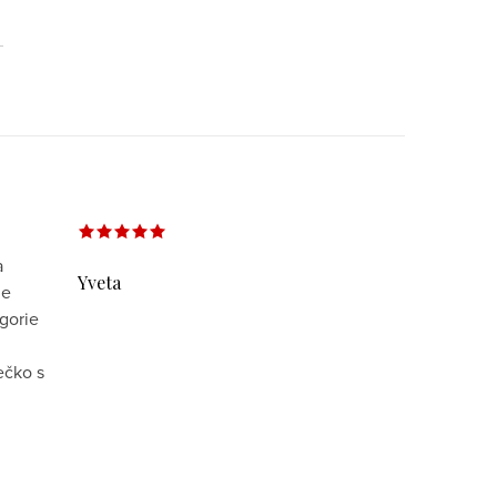
a
Yveta
le
gorie
ečko s