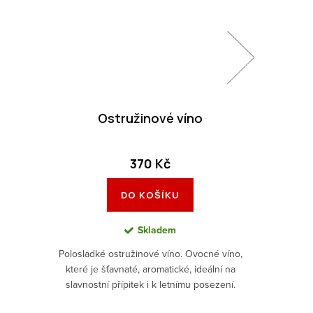
Ostružinové víno
Granát
370 Kč
DO KOŠÍKU
Skladem
Polosladké ostružinové víno. Ovocné víno,
Granátové
které je šťavnaté, aromatické, ideální na
chutí. 
slavnostní přípitek i k letnímu posezení.
vyživujíc
Perfektní dárek.
se n