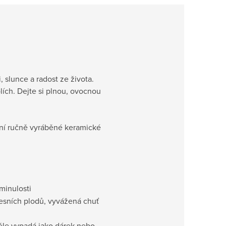
 slunce a radost ze života.
olích. Dejte si plnou, ovocnou
ální ručně vyráběné keramické
 minulosti
esních plodů, vyvážená chuť
ěle vypadá jako dárek nebo