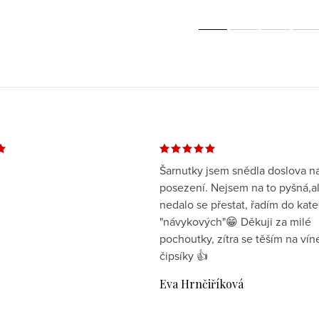
Šarnutky jsem snědla doslova n
posezení. Nejsem na to pyšná,a
nedalo se přestat, řadím do kate
"návykových"😁 Děkuji za milé
pochoutky, zítra se těším na vín
čipsíky 👍
Eva Hrnčiříková