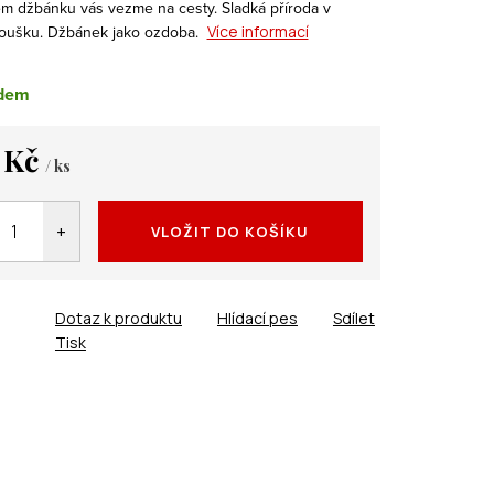
m džbánku vás vezme na cesty. Sladká příroda v
oušku. Džbánek jako ozdoba.
Více informací
dem
 Kč
/ ks
VLOŽIT DO KOŠÍKU
Dotaz k produktu
Hlídací pes
Sdílet
Tisk