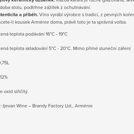
doba stolu, podtrhne zážitek z ochutnávání.
tenticita a příběh.
Víno vyrábí výrobce s tradicí, z pevných koře
cete-li kousek Arménie doma, právě toto je ta správná volba.
ená teplota podávání 16°C - 19°C
ená teplota skladování 5°C - 20°C. Mimo přímé sluneční záření
,75L
 12%
 oxid siřičitý.
 Ijevan Wine – Brandy Factory Ltd., Arménie