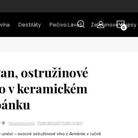
U)
NÁKU
vína
Destiláty
Pečivo Lavaš
Zeleninové chipsy
KOŠÍ
van, ostružinové
o v keramickém
bánku
Podrobnosti hodnocení
Neohodnoceno
 unést – ovocné ostružinové víno z Arménie v ručně