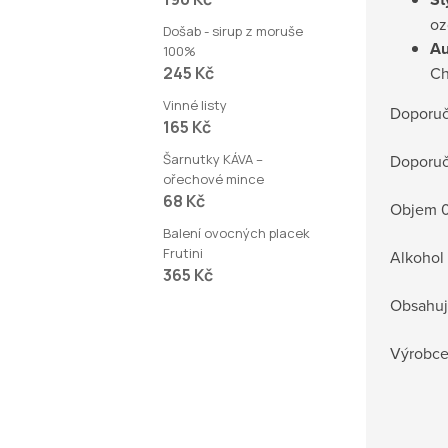
oz
Došab - sirup z moruše
Au
100%
245 Kč
Ch
Vinné listy
Doporuč
165 Kč
Šarnutky KÁVA –
Doporuč
ořechové mince
68 Kč
Objem 0
Balení ovocných placek
Frutini
Alkohol
365 Kč
Obsahuje
Výrobce: