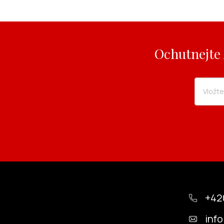
Ochutnejte 
Z
á
+42
p
info