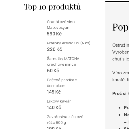
Top 10 produktů
Granátové víno
Pop
Matevosyan
590 Kč
Pralinky Arevik ON (4 ks)
Ostružin
220 Kč
Vyrobeno
chuť s j
Šarnutky MATCHA –
ořechové mince
60 Kč
Víno zra
karafě. 
Pečená paprika s
česnekem
145 Kč
Proč si 
Lilkový kaviár
140 Kč
Pr
Ne
Zavařenina z čajové
– 
růže 600 g
190 Kč
St