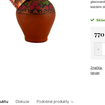
glazované
každém d
Skla
770
Měrná
cena:
Značka:
Ijevan
duktu
Diskuze
Podobné produkty