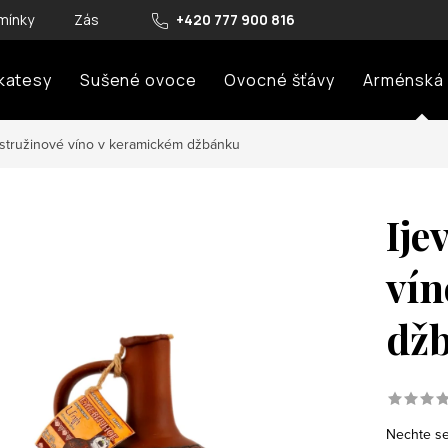
mínky
Zásady ochrany osobních údajů
+420 777 900 816
Zásady cookies (E
ikatesy
Sušené ovoce
Ovocné šťávy
Arménská 
ostružinové víno v keramickém džbánku
Ije
vín
dž
Nechte se