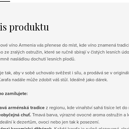
is produktu
ové víno Armenia vás přenese do míst, kde víno znamená tradici,
 ze zralých ostružin, které se ručně sbírají v čistých lesních úd
emně nasládlou dochutí lesních plodů.
je tak, aby v sobě uchovalo svěžest i sílu, a prodává se v origin
Karafa nadále může zdobit váš stůl. Ideálně jako dárek.
ho zamilujete:
avá arménská tradice
z regionu, kde vinařství sahá tisíce let do
obyčejná chuť.
Tmavá barva, výrazné ovocné aroma ostružin a l
ideální k dezertům, ovoci nebo jen tak k posezení.
ylový keramický džbánek.
Každá karafa je ručně glazovaná, skv