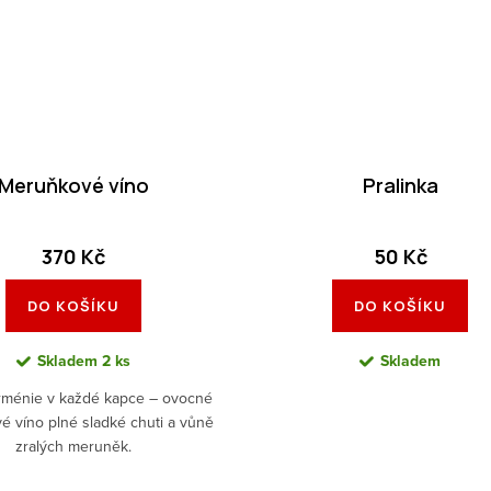
Meruňkové víno
Pralinka
370 Kč
50 Kč
DO KOŠÍKU
DO KOŠÍKU
Skladem
2 ks
Skladem
rménie v každé kapce – ovocné
 víno plné sladké chuti a vůně
zralých meruněk.