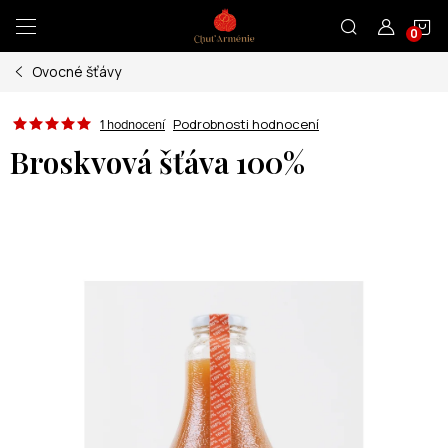
Přejít
N
na
obsah
Ovocné šťávy
K
Podrobnosti hodnocení
1 hodnocení
Broskvová šťáva 100%