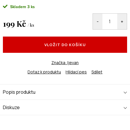
Skladem
3 ks
199 Kč
/ ks
Měrná
cena:
VLOŽIT DO KOŠÍKU
Značka:
Ijevan
Dotaz k produktu
Hlídací pes
Sdílet
Popis produktu
Diskuze