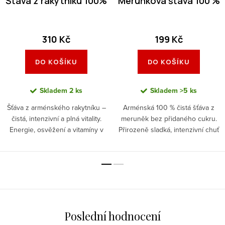
Šťáva z rakytníku 100%
Meruňková šťáva 100 %
310 Kč
199 Kč
DO KOŠÍKU
DO KOŠÍKU
Skladem
2 ks
Skladem
>5 ks
Šťáva z arménského rakytníku –
Arménská 100 % čistá šťáva z
čistá, intenzivní a plná vitality.
meruněk bez přidaného cukru.
Energie, osvěžení a vitamíny v
Přirozeně sladká, intenzivní chuť
každém doušku.
ovoce.
Poslední hodnocení